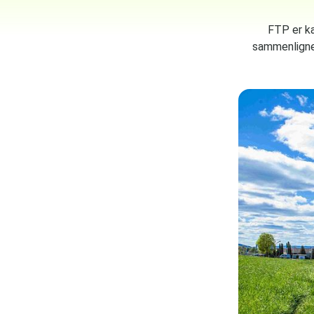
FTP er ka
sammenlignet