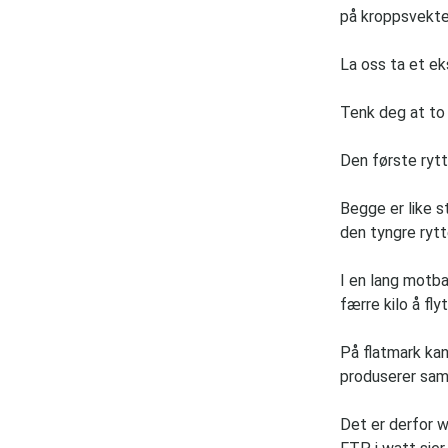
på kroppsvekte
La oss ta et e
Tenk deg at to
Den første rytte
Begge er like s
den tyngre rytt
I en lang motba
færre kilo å fl
På flatmark ka
produserer sam
Det er derfor w