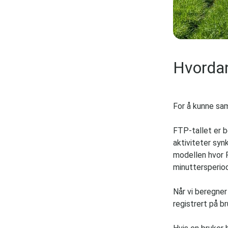
Hvordan
For å kunne sa
FTP-tallet er b
aktiviteter syn
modellen hvor 
minuttersperio
Når vi beregner
registrert på b