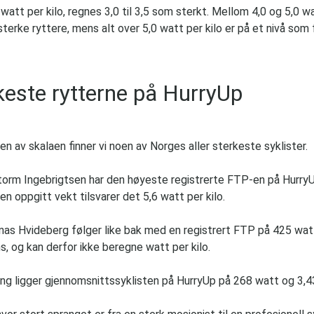
 watt per kilo, regnes 3,0 til 3,5 som sterkt. Mellom 4,0 og 5,0 wa
 sterke ryttere, mens alt over 5,0 watt per kilo er på et nivå som
keste rytterne på HurryUp
en av skalaen finner vi noen av Norges aller sterkeste syklister.
torm Ingebrigtsen har den høyeste registrerte FTP-en på Hurry
n oppgitt vekt tilsvarer det 5,6 watt per kilo.
as Hvideberg følger like bak med en registrert FTP på 425 watt
s, og kan derfor ikke beregne watt per kilo.
ng ligger gjennomsnittssyklisten på HurryUp på 268 watt og 3,43