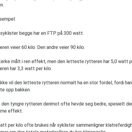
n.
ksempel:
 syklister begge har en FTP på 300 watt.
ren veier 60 kilo. Den andre veier 90 kilo.
terke målt i ren effekt, men den letteste rytteren har 5,0 watt p
eren har 3,3 watt per kilo.
kke vil den letteste rytteren normalt ha en stor fordel, fordi han 
ytte opp bakken.
n den tyngre rytteren derimot ofte hevde seg bedre, spesielt 
me effekt.
att per kilo ofte brukes når syklister sammenligner klatreferdig