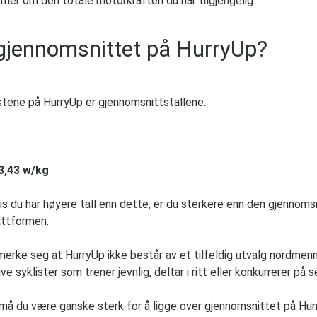
 mer om den totale motorkraften du har tilgjengelig.
gjennomsnittet på HurryUp?
stene på HurryUp er gjennomsnittstallene:
 3,43 w/kg
is du har høyere tall enn dette, er du sterkere enn den gjennomsn
attformen.
merke seg at HurryUp ikke består av et tilfeldig utvalg nordmenn
ve syklister som trener jevnlig, deltar i ritt eller konkurrerer på
må du være ganske sterk for å ligge over gjennomsnittet på Hur