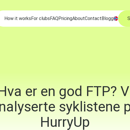
How it works
For clubs
FAQ
Pricing
About
Contact
Blogg
S
Hva er en god FTP? V
nalyserte syklistene 
HurryUp