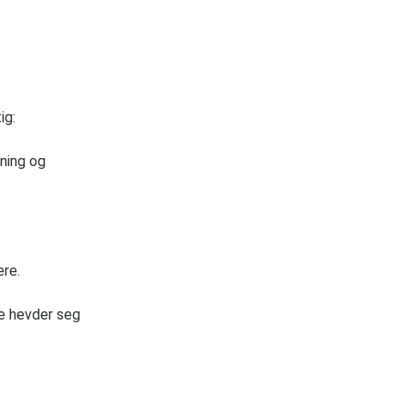
ig:
ening og
ere.
e hevder seg