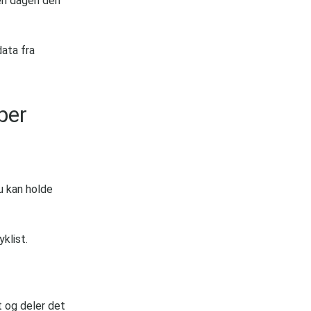
den dagen den
data fra
per
u kan holde
klist.
t og deler det