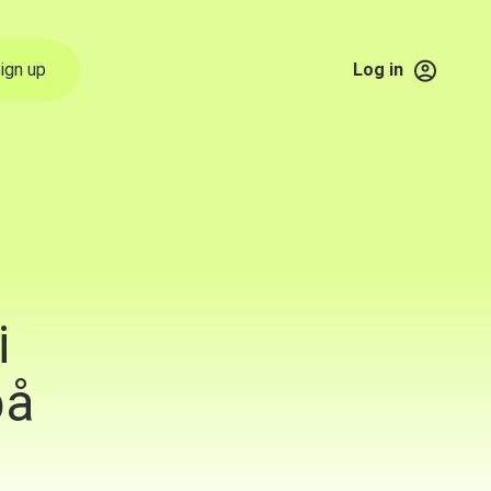
ign up
Log in
i
på