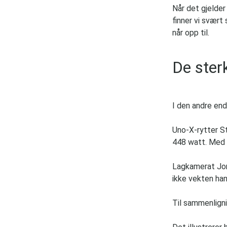
Når det gjelder
finner vi svært
når opp til.
De ster
I den andre end
Uno-X-rytter S
448 watt. Med e
Lagkamerat Jon
ikke vekten han
Til sammenligni