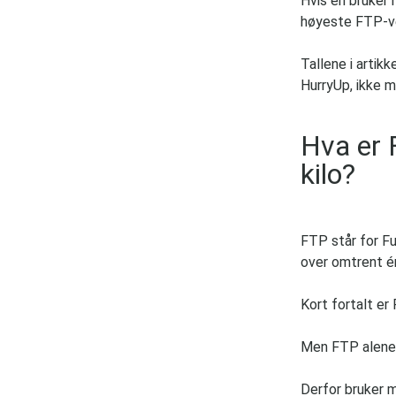
Hvis en bruker 
høyeste FTP-ve
Tallene i artikk
HurryUp, ikke m
Hva er 
kilo?
FTP står for F
over omtrent é
Kort fortalt er
Men FTP alene f
Derfor bruker m