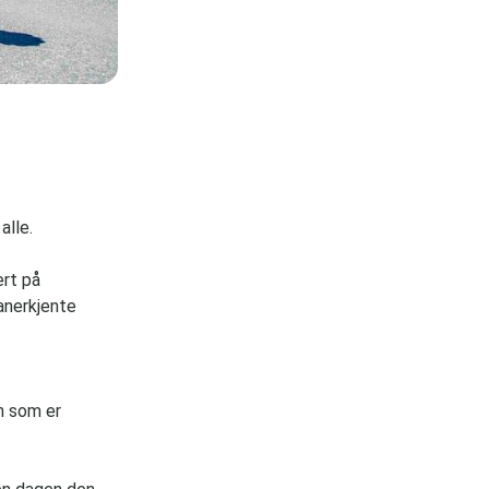
alle.
ert på
 anerkjente
en som er