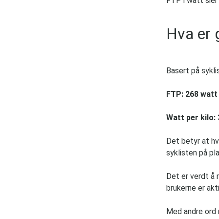
FTP i watt sier
Hva er 
Basert på sykli
FTP: 268 watt
Watt per kilo:
Det betyr at hv
syklisten på pl
Det er verdt å 
brukerne er akti
Med andre ord 