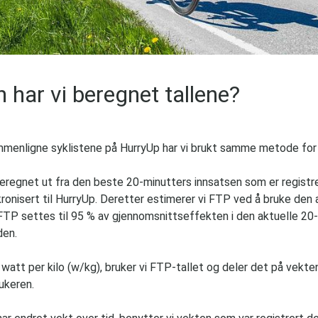
 har vi beregnet tallene?
mmenligne syklistene på HurryUp har vi brukt samme metode for 
eregnet ut fra den beste 20-minutters innsatsen som er registr
kronisert til HurryUp. Deretter estimerer vi FTP ved å bruke den
FTP settes til 95 % av gjennomsnittseffekten i den aktuelle 20-
den.
 watt per kilo (w/kg), bruker vi FTP-tallet og deler det på vekt
rukeren.