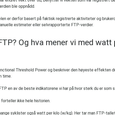
har endret vekt over tid, benytter vi vekten som var registrert 
rdien ble oppnådd.
elen er derfor basert på faktisk registrerte aktiviteter og bruker
anuelle estimater eller selvrapporterte FTP-verdier.
FTP? Og hva mener vi med watt 
unctional Threshold Power og beskriver den høyeste effekten d
n time.
 FTP en av de beste indikatorene vi har på hvor sterk du er som sy
orteller ikke hele historien.
ange syklister også watt per kilo (w/kg). Her tar man FTP-talle