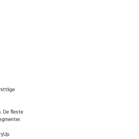
ittlige
. De fleste
 segmenter.
ryUp.